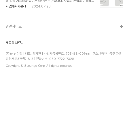
의 성공 가능성을 높이는 중요한 도구입니다. 사업의 본질을 이해하고
징들(블록체인 기술, 앱 플랫폼, 10가지 화장품, 특허출원, 상표등록
작성하는 것이 핵심이며, 내부적으로는 핵심 가치와 비전을 공유하고
사업계획서&PT
2024.07.20
등)을 기록했다. 팀원들과 함께 노력해 만든 결과물이라 모든 항목이
방향을 설정하는 나침반 역할을 하고, 외부적으로는 파트너 제휴, 투자
하나하나 소중했다. 그렇게 완성된 사업계획서는 빠르게 제출되었지
유치, 정부 지원 사업 등을 위한 도구 역할을 합니다. "해와 바람이 서
만, 1차 서류심사에서 탈락했다. 그 이유..
로 자기가 더 강하다고 다투고 있었다. 어느 날, 그들은 지나가던 나그
네의 옷을 벗기기로 내기했다. 바람은 먼저 나그네에게 다가가 거센 바
관련사이트
람을 불었다. 하지만, 나그네는 바람에 맞서 옷을 꽉 붙잡았다. 바람은
아무리 불어도 나그네의 옷을 벗길 수 없었다. 바람이 지쳐서 물러서
자, 해가 나섰다. 해는 따뜻한 햇볕을 나그네에게 비추었다. 나그네는
제로의 브런치
점점 더 더워져서, ..
(주)상상여행 | 대표: 김지환 | 사업자등록번호: 705-88-00966 | 주소: 인천시 중구 자유
공원서로37번길 8-5 | 전화번호: 050-7722-7328
Copyright © 8Lounge Corp. All rights reserved.