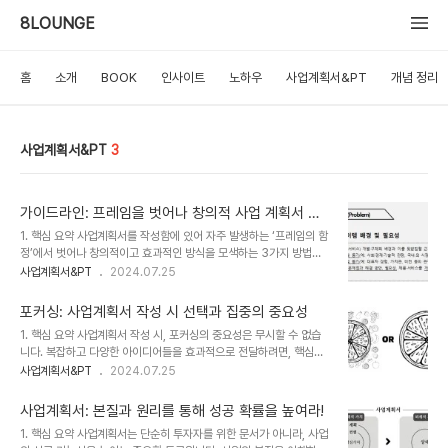
8LOUNGE
홈
소개
BOOK
인사이트
노하우
사업계획서&PT
개념 정리
사업계획서&PT
3
가이드라인: 프레임을 벗어나 창의적 사업 계획서 작
성하기
1. 핵심 요약 사업계획서를 작성함에 있어 자주 발생하는 ‘프레임의 함
정’에서 벗어나 창의적이고 효과적인 방식을 모색하는 3가지 방법을
제시합니다. 요컨대 가이드라인에 얽매이지 않기, 프레임에서 벗어나
사업계획서&PT
2024.07.25
기, 설득력 있는 내용 강조를 통해 창의적이고 개성 있는 나만의 사업
계획서를 만들 수 있습니다."회사에서 동료들과 신규 개업한 중식당에
포커싱: 사업계획서 작성 시 선택과 집중의 중요성
서 점심을 먹기로 했다. 점심시간이 되어 중식당 문 앞에 들어서는 순
1. 핵심 요약 사업계획서 작성 시, 포커싱의 중요성은 무시할 수 없습
간, 내 머릿속에는 이미 어떤 메뉴가 있을지, 또한 어떤 분위기의 느낌
니다. 복잡하고 다양한 아이디어들을 효과적으로 전달하려면, 핵심적
일지 머릿속에 그려지면서 예상된다." "친구와 캠핑하기로 약속했다.
인 내용에 집중하고 이를 명확하게 표현하는 것이 매우 중요합니
사업계획서&PT
2024.07.25
매번 갔던 곳이라, 내비게이션 없이 직접 운전하기로 한다. 그런데 가
다. "화장품 생산과 블록체인 기술, 앱 플랫폼 서비스를 결합한 새로
던 도중, 우천(雨天)으로 갑자기 도로가 막히기 시작하고 차량이 정체
운 개념의 사업 아이템을 개발한 팀이 있었다. 이 아이템은 단시간에
되기 시작한다. 우회로 돌아가면 빠를..
사업계획서: 본질과 원리를 통해 성공 확률을 높여라!
주변에서 그 창의성을 인정받았고, 팀 분위기도 상당히 고무적이었다.
1. 핵심 요약 사업계획서는 단순히 투자자를 위한 문서가 아니라, 사업
그러던 어느 날, 사업계획서를 제출하기 위해 아이템 소개란에 여러 특